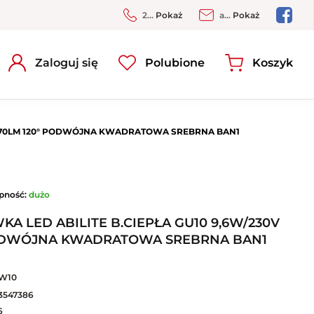
2...
Pokaż
a...
Pokaż
Zaloguj się
Polubione
Koszyk
X370LM 120° PODWÓJNA KWADRATOWA SREBRNA BAN1
pność:
dużo
 LED ABILITE B.CIEPŁA GU10 9,6W/230V
PODWÓJNA KWADRATOWA SREBRNA BAN1
W10
3547386
6