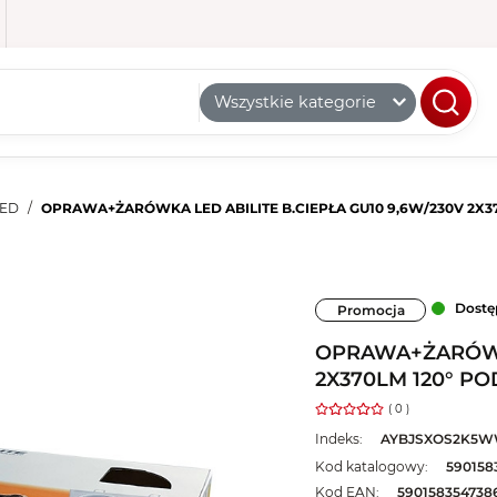
Wszystkie kategorie
LED
OPRAWA+ŻARÓWKA LED ABILITE B.CIEPŁA GU10 9,6W/230V 2
Dostę
Promocja
OPRAWA+ŻARÓWKA
2X370LM 120° 
( 0 )
Indeks:
AYBJSXOS2K5W
Kod katalogowy:
590158
Kod EAN:
590158354738