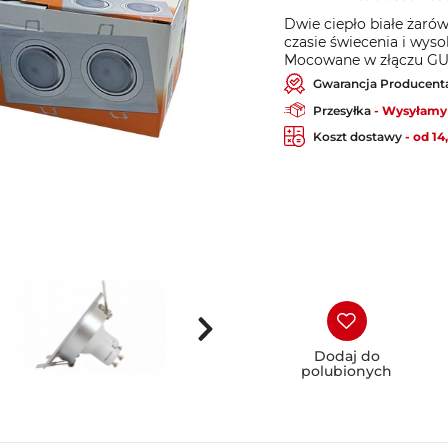
Dwie ciepło białe żaró
czasie świecenia i wys
Mocowane w złączu GU
Gwarancja Producent
Przesyłka
- Wysyłamy 
Koszt dostawy
- od 14
Dodaj do
polubionych