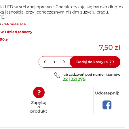
wki LED w srebrnej oprawce. Charakteryzują się bardzo długim
oką jasnością, przy jednoczesnym niskim zużyciu prądu.
10.
a
- 24 miesiące
w 1 dzień roboczy
,90 zł
7,50 zł
Dodaj do koszyka
lub zadzwoń pod numer i zamów
22 1221275
Udostępnij:
Zapytaj
o
produkt