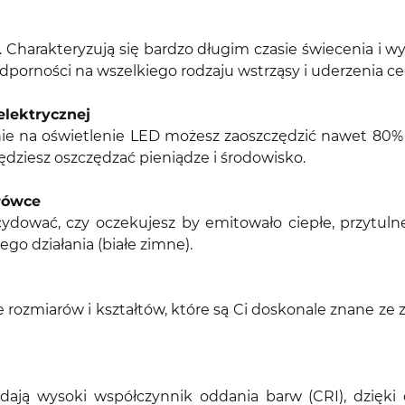
. Charakteryzują się bardzo długim czasie świecenia i w
porności na wszelkiego rodzaju wstrząsy i uderzenia cec
elektrycznej
ie na oświetlenie LED możesz zaoszczędzić nawet 80% 
będziesz oszczędzać pieniądze i środowisko.
arówce
dować, czy oczekujesz by emitowało ciepłe, przytulne ś
ego działania (białe zimne).
 rozmiarów i kształtów, które są Ci doskonale znane ze
dają wysoki współczynnik oddania barw (CRI), dzięki 