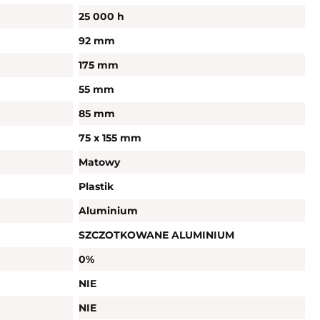
25 000 h
92 mm
175 mm
55 mm
85 mm
75 x 155 mm
Matowy
Plastik
Aluminium
SZCZOTKOWANE ALUMINIUM
0%
NIE
NIE