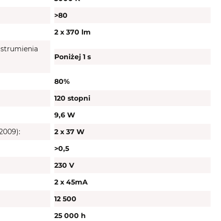
>80
2 x 370 lm
strumienia
Poniżej 1 s
80%
120 stopni
9,6 W
2009):
2 x 37 W
>0,5
230 V
2 x 45mA
12 500
25 000 h