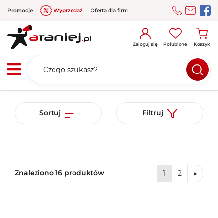
Promocje
Wyprzedaż
Oferta dla firm
Zaloguj się
Polubione
Koszyk
Sortuj
Filtruj
Znaleziono 16 produktów
1
2
▸