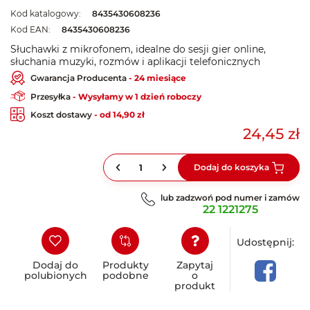
Kod katalogowy:
8435430608236
Kod EAN:
8435430608236
Słuchawki z mikrofonem, idealne do sesji gier online,
słuchania muzyki, rozmów i aplikacji telefonicznych
Gwarancja Producenta
- 24 miesiące
Przesyłka
- Wysyłamy w 1 dzień roboczy
Koszt dostawy
- od 14,90 zł
24,45 zł
Dodaj do koszyka
lub zadzwoń pod numer i zamów
22 1221275
Udostępnij:
Dodaj do
Produkty
Zapytaj
polubionych
podobne
o
produkt