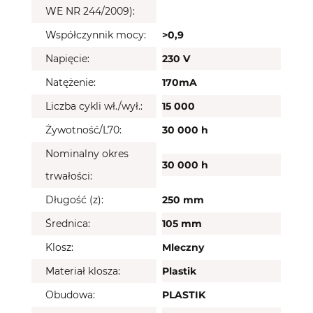
WE NR 244/2009):
Współczynnik mocy:
>0,9
Napięcie:
230 V
Natężenie:
170mA
Liczba cykli wł./wył.:
15 000
Żywotność/L70:
30 000 h
Nominalny okres
30 000 h
trwałości:
Długość (z):
250 mm
Średnica:
105 mm
Klosz:
Mleczny
Materiał klosza:
Plastik
Obudowa:
PLASTIK