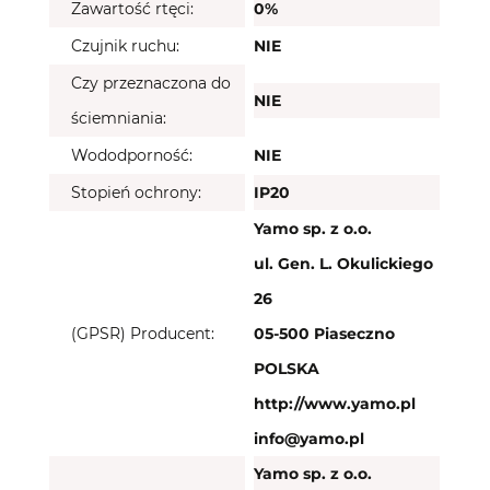
Zawartość rtęci:
0%
Czujnik ruchu:
NIE
Czy przeznaczona do
NIE
ściemniania:
Wododporność:
NIE
Stopień ochrony:
IP20
Yamo sp. z o.o.
ul. Gen. L. Okulickiego
26
(GPSR) Producent:
05-500 Piaseczno
POLSKA
http://www.yamo.pl
info@yamo.pl
Yamo sp. z o.o.