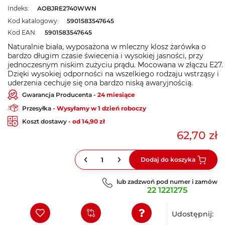
Indeks:
AOBJRE2740WWN
Kod katalogowy:
5901583547645
Kod EAN:
5901583547645
Naturalnie biała, wyposażona w mleczny klosz żarówka o
bardzo długim czasie świecenia i wysokiej jasności, przy
jednoczesnym niskim zużyciu prądu. Mocowana w złączu E27.
Dzięki wysokiej odporności na wszelkiego rodzaju wstrząsy i
uderzenia cechuje się ona bardzo niską awaryjnością.
Gwarancja Producenta
- 24 miesiące
Przesyłka
- Wysyłamy w 1 dzień roboczy
Koszt dostawy
- od 14,90 zł
62,70 zł
Dodaj do koszyka
lub zadzwoń pod numer i zamów
22 1221275
Udostępnij: