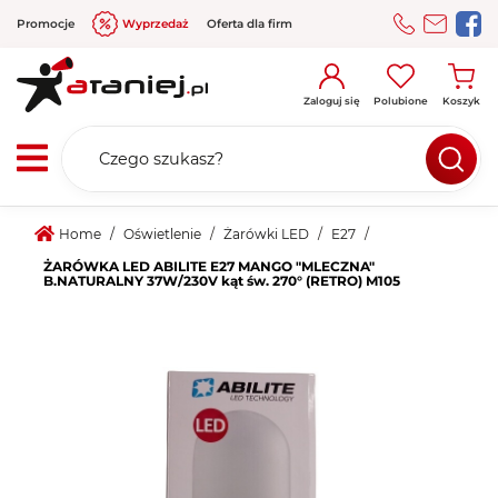
Promocje
Wyprzedaż
Oferta dla firm
Zaloguj się
Polubione
Koszyk
Home
/
Oświetlenie
Żarówki LED
E27
ŻARÓWKA LED ABILITE E27 MANGO "MLECZNA"
B.NATURALNY 37W/230V kąt św. 270° (RETRO) M105