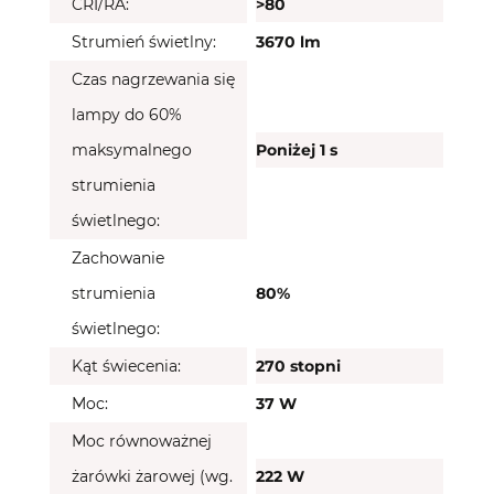
CRI/RA:
>80
Strumień świetlny:
3670 lm
Czas nagrzewania się
lampy do 60%
maksymalnego
Poniżej 1 s
strumienia
świetlnego:
Zachowanie
strumienia
80%
świetlnego:
Kąt świecenia:
270 stopni
Moc:
37 W
Moc równoważnej
żarówki żarowej (wg.
222 W