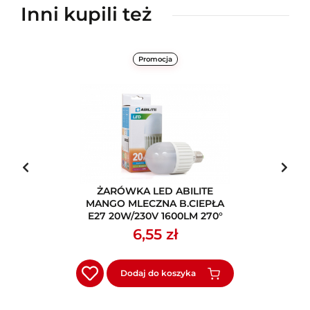
Inni kupili też
Promocja
ŻARÓWKA LED ABILITE
MANGO MLECZNA B.CIEPŁA
E27 20W/230V 1600LM 270°
M70
6,55 zł
Dodaj do koszyka