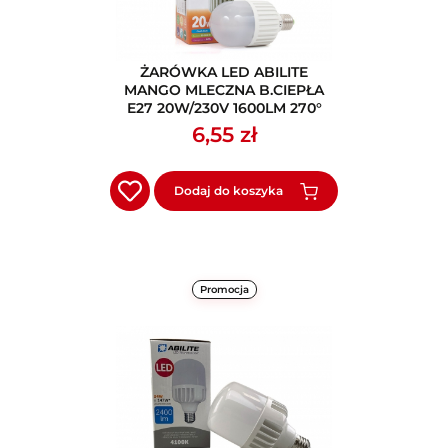
ŻARÓWKA LED ABILITE
MANGO MLECZNA B.CIEPŁA
E27 20W/230V 1600LM 270°
M70
6,55 zł
Dodaj do koszyka
Promocja