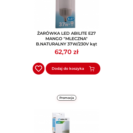
ŻARÓWKA LED ABILITE E27
MANGO "MLECZNA"
B.NATURALNY 37W/230V kąt
św. 270° (RETRO) M105
62,70 zł
Dodaj do koszyka
Promocja