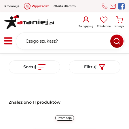
Promocje
Wyprzedaż
Oferta dla firm
Zaloguj się
Polubione
Koszyk
Sortuj
Filtruj
Znaleziono 11 produktów
Promocja